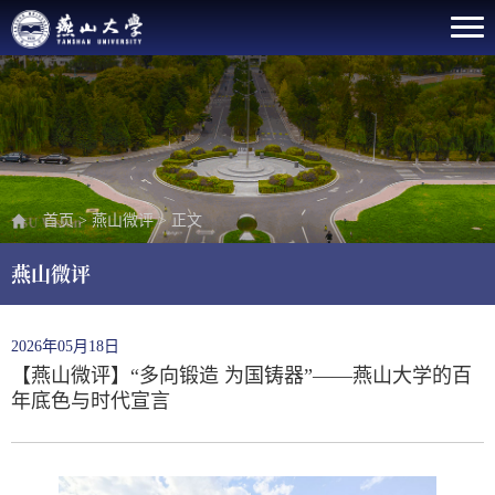
首页
>
燕山微评
>
正文
燕山微评
2026年05月18日
【燕山微评】“多向锻造 为国铸器”——燕山大学的百
年底色与时代宣言