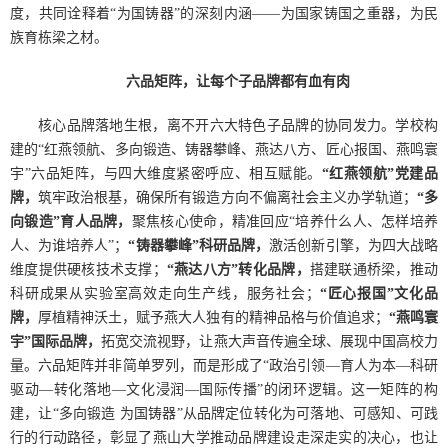
度，共同诠释着“为国铸器”的深刻内涵——为国家铸国之重器，为民
族育栋梁之材。
六品矩阵，让每个子品牌都有血有肉
核心品牌落地生根，离不开六大特色子品牌的协同发力。学校构
建的“红燕领航、多向锻造、铸器攀峰、燕达八方、匠心报国、燕鸣寰
宇”六品矩阵，与四大维度紧密呼应、相互赋能。
“红燕领航”党建品
牌，
筑牢政治根基，确保所有锻造方向不偏离社会主义办学轨道；
“多
向锻造”育人品牌，
聚焦核心使命，精准回应“培养什么人、怎样培养
人、为谁培养人”；
“铸器攀峰”科研品牌，
激活创新引擎，为四大战略
维度提供硬核技术支撑；
“燕达八方”转化品牌，
搭建联通桥梁，推动
科研成果从实验室高效走向生产线，服务社会；
“匠心报国”文化品
牌，
厚植精神沃土，赋予燕大人独有的精神品格与价值追求；
“燕鸣寰
宇”国际品牌，
拓宽交流视野，让燕大声音传遍全球、展现中国高校力
量。六品矩阵并非简单罗列，而是形成了“政治引领—育人为本—科研
驱动—转化落地—文化浸润—国际传播”的闭环逻辑。这一矩阵的构
建，让“多向锻造 为国铸器”从品牌定位转化为可落地、可感知、可践
行的行动路径，彰显了燕山大学推动品牌建设走深走实的决心，也让