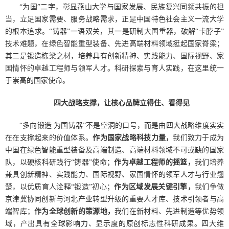
“为国”二字，彰显燕山大学与国家发展、民族复兴同频共振的担
当，立足国家需要、服务战略需求，正是中国特色社会主义一流大学
的根本追求。“铸器”一语双关，其一是研制大国重器，破解“卡脖子”
技术难题，在绿色智能重型装备、先进高端材料领域挺起国家脊梁；
其二是锻造栋梁之材，培养具有创新精神、实践能力、国际视野、家
国情怀的卓越工程师与领军人才。科研探索与育人实践，在这里统一
于崇高的国家使命。
四大战略支撑，让核心品牌立得住、看得见
“多向锻造 为国铸器”不是空洞的口号，而是由四大战略维度实实
在在支撑起来的价值体系。
作为国家战略科技力量，
我们致力于成为
中国在绿色智能重型装备及高端制造、高端材料领域不可或缺的国家
队，以硬核科研践行“铸器”使命；
作为卓越工程师的摇篮，
我们培养
兼具创新精神、实践能力、国际视野、家国情怀的领军人才与行业翘
楚，以优质育人诠释“锻造”初心；
作为区域发展关键引擎，
我们争做
京津冀协同创新与河北产业转型升级的重要人才库、技术引领者与高
端智库；
作为全球创新的策源地，
我们在新材料、先进制造等优势领
域，产出具有全球影响力、显示度的原创标志性科研成果。四大维