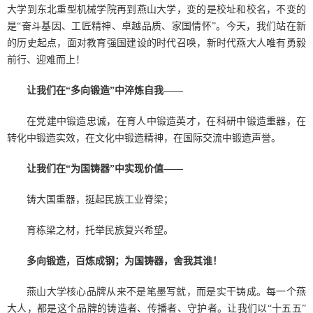
大学到东北重型机械学院再到燕山大学，变的是校址和校名，不变的
是“奋斗基因、工匠精神、卓越品质、家国情怀”。今天，我们站在新
的历史起点，面对教育强国建设的时代召唤，新时代燕大人唯有勇毅
前行、迎难而上！
让我们在“多向锻造”中淬炼自我——
在党建中锻造忠诚，在育人中锻造英才，在科研中锻造重器，在
转化中锻造实效，在文化中锻造精神，在国际交流中锻造声誉。
让我们在“为国铸器”中实现价值——
铸大国重器，挺起民族工业脊梁；
育栋梁之材，托举民族复兴希望。
多向锻造，百炼成钢；为国铸器，舍我其谁！
燕山大学核心品牌从来不是笔墨写就，而是实干铸成。每一个燕
大人，都是这个品牌的铸造者、传播者、守护者。让我们以“十五五”