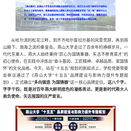
从哈尔滨的松花江畔，到齐齐哈尔富拉尔基的风雪荒原，再到燕
山脚下、渤海之滨的秦皇岛，燕山大学走过了百余年的峥嵘岁月。一
代代东重人、燕大人始终秉持“匠心为国铸重器、矢志不移育英才”的
初心使命，在实践中淬炼出“奋斗基因、工匠精神、卓越品质、家国情
怀”的文化品格。今天，站在“十五五”规划的新起点上，学校党委常委
会审议通过了《燕山大学“十五五”品牌建设与影响力提升专题规
划》，正式确立
“多向锻造 为国铸器”
这一核心品牌定位。
这八个字，
字字千钧，既是对百年燕大鲜明底色的凝练表达，更是新时代燕大人
肩负使命、矢志报国的庄严宣言。