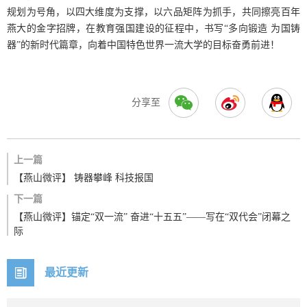
规划为号角，以四大维度为支撑，以六品矩阵为抓手，共同擦亮百年
燕大的金字招牌，在教育强国建设的征程中，书写“多向锻造 为国铸
器”的新时代篇章，向着中国特色世界一流大学的目标奋勇前进！
分享至
上一篇
【燕山微评】 铸器攀峰 科技报国
下一篇
【燕山微评】锚定“双一流” 奋进“十五五”——写在“双代会”闭幕之
际
最近更新