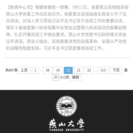
【新闻中心讯】根据省委统一部署，9月12日，省委第五巡视组巡视
燕山大学党委工作动员会召开。省委第五巡视组组长周全义作了动
员讲话，对深入学习贯彻习近平总书记关于巡视工作的重要论述，
落实十届省委第八轮巡视集中反馈会议暨第九轮巡视动员部署会精
神，扎实开展巡视工作提出要求。燕山大学党委书记赵险峰主持会
议并讲话。周全义指出，巡视是推进党的自我革命、全面从严治党
的战略性制度安排。习近平总书记高度重视巡视工作，...
...
...
共897条
上页
1
18
19
20
21
22
113
下页
第
/113页
跳转