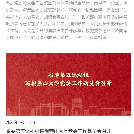
暨总结表彰大会在西校区第四体育场隆重举行。秦皇岛军分区、承
训部队、海港区人民武装部领导，校党委书记赵险峰，党委副书记
蔡星周，党委常委、副校长李春玲，军训相关部门和所有参训学院
的负责同志参加了大会。大会由军训团政委、人民武装部部长薛传
佳主持。大会在庄严的国歌声中拉开序幕，校党委书记赵险峰向军
训团下达了开始展演的命令。随后，全校2025级本科参...
2025年09月17日
省委第五巡视组巡视燕山大学党委工作动员会召开