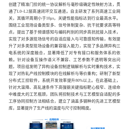
创建了精准门控的统一协议解析与毫秒级确定性映射方法，贯
通了L0–L2层高速闭环交互通道。自主研发了系列高速工业网
关，其循环周期小于10μs，关键性能指标达到行业最高水平。
围绕工业现场设备类型多、信号体制复杂、抗干扰要求高等特
点，提出了基于频谱感知与编码判别的同步高抗扰接入技术，
实现了对多源现场信号的自适应接入与可靠感知传输，有效提
升了对多类型现场设备的兼容接入能力，实现了多品牌异构三
电系统的深度融合，显著降低了对专有接口和服务体系的依
赖。针对设备互操作语义不兼容、工艺参数不透明等突出问
题，项目组发明了异构设备控制逻辑解析与实时重构技术，实
现了对热轧产线控制模块的在线解析与等价重构；研制了新型
分布式工控软件，系统开发效率提升80%以上。在此基础上，
针对大温降、高轧速条件下高强钢关键指标靶心极窄、连续命
中难度大的工艺瓶颈，团队将控制技术与工艺模型自适配的多
工序协同控制方法相结合，建立了涵盖多钢种的先进工艺模型
库，显著提升了生产线的温度与尺寸控制精度。