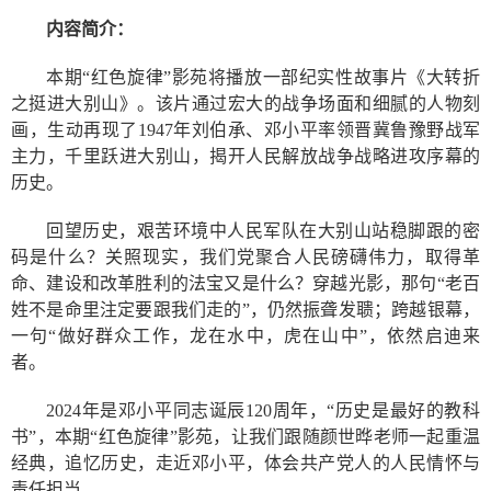
内容
简介
：
本期“红色旋律”影苑将播放一部纪实性故事片《大转折
之挺进大别山》。该片通过宏大的战争场面和细腻的人物刻
画，生动再现了1947年刘伯承、邓小平率领晋冀鲁豫野战军
主力，千里跃进大别山，揭开人民解放战争战略进攻序幕的
历史。
回望历史，艰苦环境中人民军队在大别山站稳脚跟的密
码是什么？关照现实，我们党聚合人民磅礴伟力，取得革
命、建设和改革胜利的法宝又是什么？穿越光影，那句“老百
姓不是命里注定要跟我们走的”，仍然振聋发聩；跨越银幕，
一句“做好群众工作，龙在水中，虎在山中”，依然启迪来
者。
2024年是邓小平同志诞辰120周年，“历史是最好的教科
书”，本期“红色旋律”影苑，让我们跟随颜世晔老师一起重温
经典，追忆历史，走近邓小平，体会共产党人的人民情怀与
责任担当。