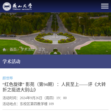
首页
>
学术活动
>
正文
学术活动
颜世晔
“红色旋律” 影苑（第94期）：人民至上——评《大转
折之挺进大别山》
活动时间：2024年9月26日（周四）19：00
活动地点：东校区第四教学楼 109