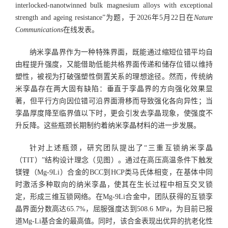
interlocked-nanotwinned bulk magnesium alloys with exceptional
strength and ageing resistance”为题，于2026年5月22日在
Nature
Communications
在线发表。
纳米孪晶界作为一种特殊界面，既能通过缩短位错平均自
由程提升强度，又能借助低能共格界面传递和储存位错以维持
塑性，被视为打破强塑性倒置关系的理想途径。然而，传统纳
米孪晶存在两大固有缺陷：垂直于孪晶界的方向强化效果显
著，但平行方向因位错可沿界面滑移而导致强化各向异性；当
孪晶厚度降至临界值以下时，更会引发去孪晶现象，使强度不
升反降。这些瓶颈长期制约着纳米孪晶材料的进一步发展。
针对上述瓶颈，研究团队提出了“三重互锁纳米孪晶
（TIT）”结构设计理念（见图）。通过在高压高温条件下触发
镁锂（Mg-9Li）合金的BCC到HCP类马氏体相变，在基体中同
时激活多种取向的纳米孪晶，使其在生长过程中相互交叉锁
定，形成三维互锁网络。在Mg-9Li合金中，团队获得的互锁孪
晶界面分数高达65.7%，屈服强度达到508.6 MPa，为目前已报
道Mg-Li基合金的最高值。同时，该合金表现出优异的抗老化性