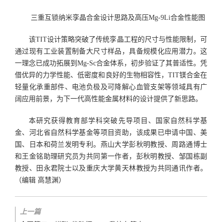
三重互锁纳米孪晶合金设计思路及高压Mg-9Li合金性能图
该TIT设计策略突破了传统孪晶工程的尺寸与性能限制，可
通过现有工业装置制备大尺寸样品，具备规模化应用潜力。这
一理念已成功拓展到Mg-Sc合金体系，初步验证了其普适性。凭
借优异的力学性能、低密度和良好的生物相容性，TIT镁合金在
轻量化承重部件、电池负极及可降解心血管支架等领域具有广
阔应用前景，为下一代高性能金属材料的设计提供了新思路。
本研究获得教育部学科突破先导项目、国家自然科学基
金、河北省自然科学基金等项目资助，该成果已申请中国、美
国、日本和荷兰发明专利。燕山大学彭秋明教授、周路通博士
和王金铭助理研究员为共同第一作者，彭秋明教授、邹国栋副
教授、田永君院士以及重庆大学黄天林教授为共同通讯作者。
（编辑 高慧渊）
上一篇