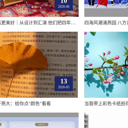
10
2026-06
艺术让生活更美好｜从设计到汇演 他们把四年青春写成了一个“序章”
四海风潮涌燕园 八方
13
2026-05
燕大：给你点“颜色”看看
当我带上彩色卡纸拍