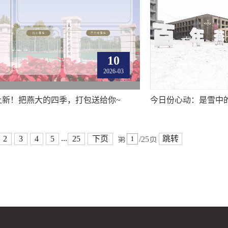
10
2026-03
上新！把燕大的四季，打包送给你~
今日份心动：是雪中
...
2
3
4
5
25
下页
跳转
第
/25页