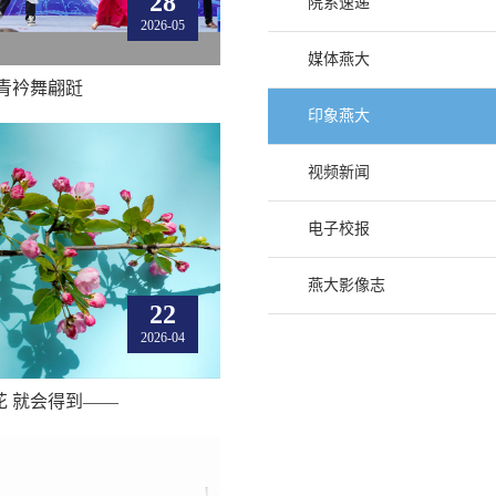
28
院系速递
2026-05
媒体燕大
青衿舞翩跹
印象燕大
视频新闻
电子校报
燕大影像志
22
2026-04
花 就会得到——