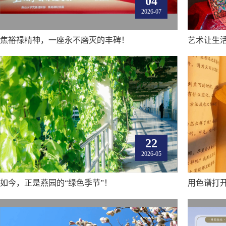
04
2026-07
焦裕禄精神，一座永不磨灭的丰碑！
22
2026-05
如今，正是燕园的“绿色季节”！
用色谱打开