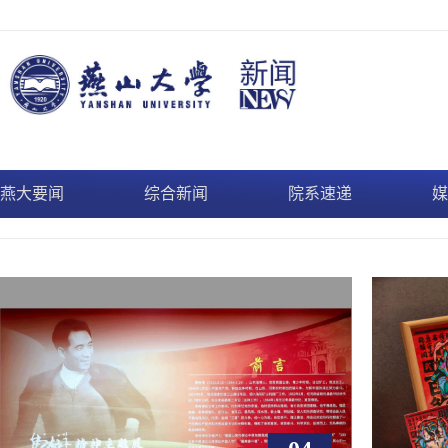
燕大要闻
综合新闻
院系速递
媒