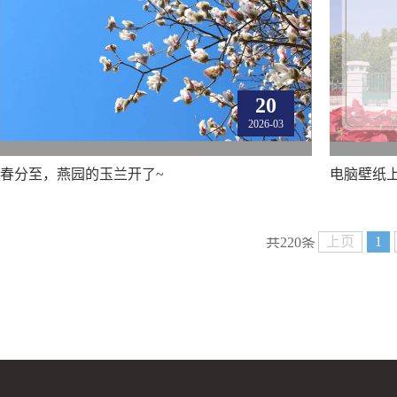
20
2026-03
春分至，燕园的玉兰开了~
电脑壁纸
上页
1
共220条