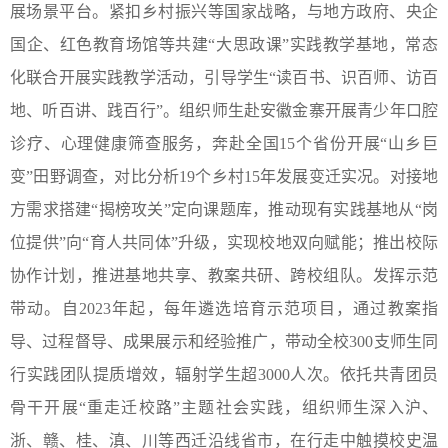
展场景平台。紧扣乡村振兴等国家战略，与地方政府、央企
国企、红色教育场馆等共建“大思政课”实践教学基地，常态
化联合开展实践教学活动，引导学生“读百书、识百师、访百
地、听百讲、践百行”。组织师生赴安徽金寨开展青少年口腔
诊疗、心理健康筛查服务，奔赴全国15个省份开展“山乡巨
变”田野调查，对比分析19个乡村15年发展变迁实况。对接地
方需求搭建“揭榜攻关”定向课题库，推动现有实践基地从“岗
位提供”向“育人共同体”升级，实现校地双向赋能；推出校际
协作计划，推进基地共享、教案共研、跨校组队。发挥示范
带动。自2023年起，每年遴选培育示范项目，通过教案指
导、过程督导、成果展示和经验推广，带动全校300支师生同
行实践团队提质增效，辐射学生超3000人次。依托共青团员
骨干开展“重走迁校路”主题社会实践，组织师生深入沪、
浙、赣、桂、滇、川等西迁沿线省市，在行走中触摸校史温