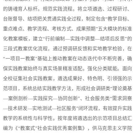
的铸魂育人标杆。规范实践流程。将立项遴选、过程研讨、
台账督导、结项把关贯通实践全过程，制定包含“教学目标、
重点难点、教学流程、考核方式、成果预期”五大模块的标准
化教案模板，建立“行前编制—实践中调整—结项后反思”的
三段式教案优化流程，通过预调研反馈和实地教学检验，在
“一项目一教案”基础上推动教案在动态迭代中不断完善，确
保实践教案始终与真实场景精准适配。强化分类赋能。面向
全校征集社会实践教案，遴选成果好、特色明、引领强的示
范项目，系统总结实践教学方法，形成社会调研类“理论奠基
—案例剖析—实践探究—协同创新”、社会服务类“需求洞察
—技术研发—实地测试—社区服务”闭环流程，有效提升实践
教学的系统性与科学性。按年度将遴选出的示范项目总结汇
编为《“教案式”社会实践优秀案例集》，供马克思主义学院