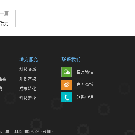
一篇
新活力
地方服务
联系我们
科技查新
官方微信
金委
知识产权
官方微博
线
成果转化
联系电话
科技孵化
 0335-8057079（夜间）