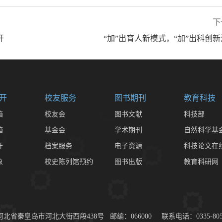
下
开
“加”出育人新模式，“加”出科创
开
校友服务
图书期刊
教育科技
箱
校友会
图书文献
科技部
箱
基金会
学术期刊
自然科学基
开
档案服务
电子资源
科技论文在
象
校史陈列馆预约
图书出版
教育科研网
秦皇岛市河北大街西段438号 邮编：066000 联系电话：0335-8057100