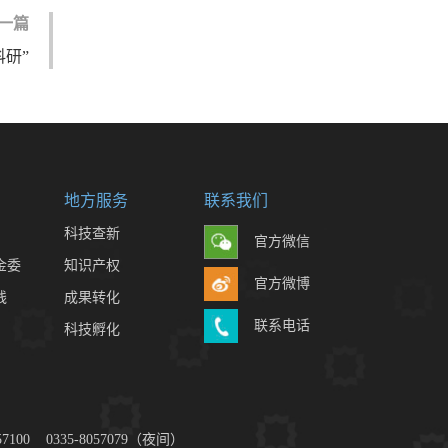
一篇
研”
地方服务
联系我们
科技查新
官方微信
金委
知识产权
官方微博
线
成果转化
联系电话
科技孵化
 0335-8057079（夜间）