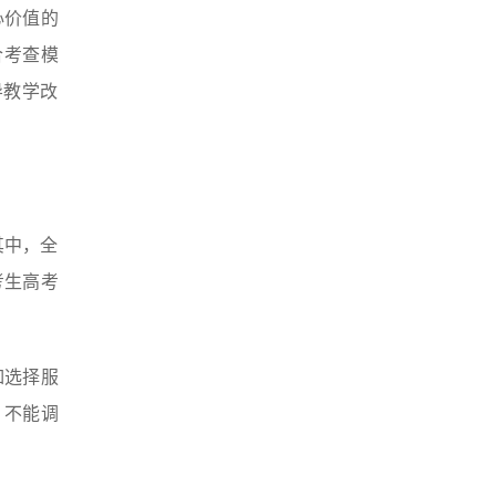
心价值的
合考查模
导教学改
其中，全
考生高考
。
如选择服
，不能调