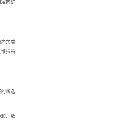
准定向扩
胡向东看
然维持高
报的新选
中和、数