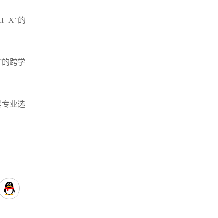
+X”的
”的跨学
。
是专业选