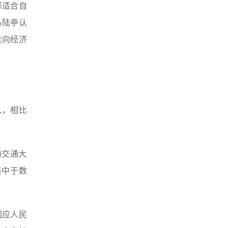
择适合自
马陆亭认
走向经济
人，相比
海交通大
集中于数
回应人民