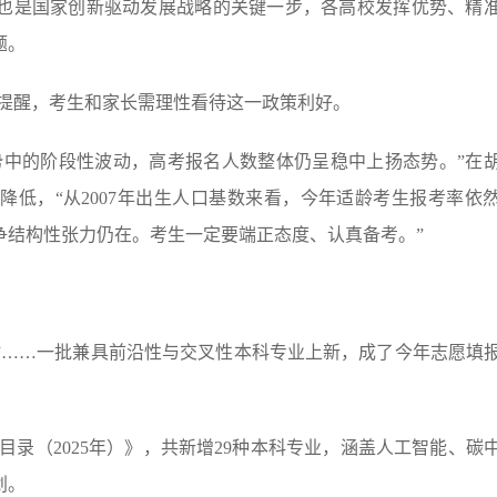
也是国家创新驱动发展战略的关键一步，各高校发挥优势、精
题。
提醒，考生和家长需理性看待这一政策利好。
趋势中的阶段性波动，高考报名人数整体仍呈稳中上扬态势。”在
低，“从2007年出生人口基数来看，今年适龄考生报考率依
争结构性张力仍在。考生一定要端正态度、认真备考。”
戏剧”……一批兼具前沿性与交叉性本科专业上新，成了今年志愿填
录（2025年）》，共新增29种本科专业，涵盖人工智能、碳
划。