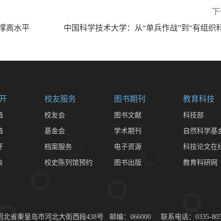
下
撑高水平
中国科学技术大学：从“单兵作战”到“有组织科
开
校友服务
图书期刊
教育科技
箱
校友会
图书文献
科技部
箱
基金会
学术期刊
自然科学基
开
档案服务
电子资源
科技论文在
象
校史陈列馆预约
图书出版
教育科研网
秦皇岛市河北大街西段438号 邮编：066000 联系电话：0335-8057100