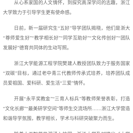
从心系家国的人文情怀，到探究高深学问的志趣，浙江
大学致力于引导学生更有使命感。
日前，新一届研究生“五好”导学团队揭晓，他们是浙大
“尊师爱生好”“教学相长好”“同学互助好”“文化传创好”“团队
发展好”德育共同体的生动写照。
浙江大学能源工程学院樊建人教授团队致力于服务国家
“双碳”目标，通过老中青三代教师传承式培养，培养团队成
员爱祖国、爱科研、爱生活“三爱”情怀。
开展“永平奖教金”“三育人标兵”等教师荣誉表彰，打造
“文化长廊”“最美研学空间”等师生交流场所……浙江大学营造
和谐导学氛围，教学相长，学术与科研突破聚力而生。