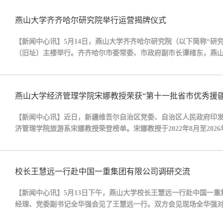
国育才根本使命，取得一系列标志性成果。他表...
燕山大学齐齐哈尔研究院举行运营揭牌仪式
【新闻中心讯】5月14日，燕山大学齐齐哈尔研究院（以下简称“研
（旧址）主楼举行。齐齐哈尔市委常委、市政府副市长谭绪东，燕
中回顾了校地血脉渊源与历史积淀，他表示，齐齐哈尔的产业特点
依托学校在智能制造、材料成型、工业物联网等...
燕山大学经济管理学院宋娜教授荣获“第十一批省市优秀援疆
【新闻中心讯】近日，新疆维吾尔自治区党委、自治区人民政府印
济管理学院旅游系宋娜教授荣登榜单。宋娜教授于2022年8月至20
出，被授予“第十一批省市优秀援疆干部人才”荣誉称号，并记功一
也是对燕山大学长期以来讲政治、顾大局，扎...
校长王慧远一行赴中国一重集团有限公司调研交流
【新闻中心讯】5月13日下午，燕山大学校长王慧远一行赴中国一重
经理、党委副书记全华强会见了王慧远一行。双方会见现场全华强
基深厚、往来密切，一代代燕大学子投身并扎根一重，与企业同成