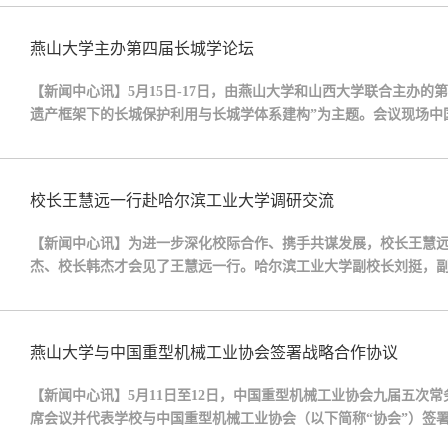
端化、智能化、绿色化发展，希望双方进一步...
燕山大学主办第四届长城学论坛
【新闻中心讯】5月15日-17日，由燕山大学和山西大学联合主办
遗产框架下的长城保护利用与长城学体系建构”为主题。会议现场中
城学会原副会长王志国，山西大学党委常委、副校长郝平，中国长
以及承德市滦平县等相关领导和资深专家出...
校长王慧远一行赴哈尔滨工业大学调研交流
【新闻中心讯】为进一步深化校际合作、携手共谋发展，校长王慧远
杰、校长韩杰才会见了王慧远一行。哈尔滨工业大学副校长刘挺，
出席座谈交流等活动。座谈交流座谈中，陈杰、韩杰才对王慧远一
相连。多年来，双方在多个领域开展了卓有成效...
燕山大学与中国重型机械工业协会签署战略合作协议
【新闻中心讯】5月11日至12日，中国重型机械工业协会九届五次
席会议并代表学校与中国重型机械工业协会（以下简称“协会”）签
工艺工程技术研究中心副主任王健及相关人员参加会议。此次签约