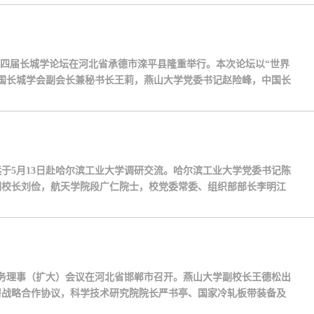
的第四届长城学论坛在河北省承德市滦平县隆重举行。本次论坛以“世界
国长城学会副会长兼秘书长王莉，燕山大学党委书记赵险峰，中国长
城学会副会长、呼和浩特市文物考古研究所所长、研究馆员张文平，
于5月13日赴哈尔滨工业大学调研交流。哈尔滨工业大学党委书记陈
副校长刘俭，航天学院段广仁院士，校党委常委、组织部部长李明江
行表示欢迎。他们表示，燕山大学与哈尔滨工业大学同根同源、血脉
常务理事（扩大）会议在河北省邯郸市召开。燕山大学副校长王德松出
署战略合作协议，科学技术研究院院长严书亭、国家冷轧板带装备及
，是学校积极参与行业战略发展、融入行业创新体系的重要举措。根