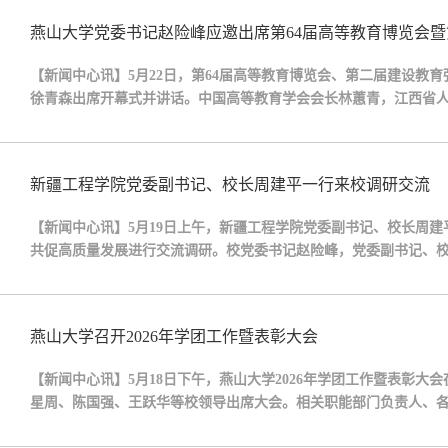
燕山大学党委书记赵险峰应邀出席第64届高等教育博览会
【新闻中心讯】5月22日，第64届高等教育博览会、第二届建设教
徐青森出席开幕式并讲话。中国高等教育学会会长林蕙青，江西省
革中央专职副主席陈星莺，江西省委副书记陈永奇出席开幕式。活动
布局”专题研讨“高校分类特色发展”上作题...
新疆工程学院党委副书记、校长周建平一行来校调研交流
【新闻中心讯】5月19日上午，新疆工程学院党委副书记、校长周
共促高质量发展进行交流调研。校党委书记赵险峰，党委副书记、
室、党委组织部、人力资源处、教务处、招生就业处、研究生院、
重点实验室等部门负责同志参加活动。赵险峰会...
燕山大学召开2026年学团工作暨表彰大会
【新闻中心讯】5月18日下午，燕山大学2026年学团工作暨表彰
星周、陈国强、王跃华等校领导出席大会。相关职能部门负责人、
学生工作部部长薛传佳主持。会议现场赵险峰讲话校党委书记赵险