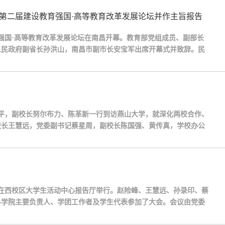
暨第二届建设教育强国·高等教育改革发展论坛并作主旨报告
育强国·高等教育改革发展论坛在南昌开幕。教育部党组成员、副部长
人民政府副省长孙洪山，南昌市副市长安宝军出席开幕式并致辞。民
现场校党委书记赵险峰应邀出席，并在平行论坛“优化高等教育结构
建平，副校长努尔布力、陈革新一行到访燕山大学，就深化两校合作、
校长王慧远，党委副书记蔡星周，副校长陈国强、黄传真，学校办公
科学技术研究院、亚稳材料全国重点实验室、起重机械关键技术全国
大会在西校区大学生活动中心报告厅举行。赵险峰、王慧远、孙录印、蔡
各学院主要负责人、学团工作者及学生代表参加了大会。会议由党委
峰在会上讲话。他表示，过去的一年全校学团战线把握为党育人、为