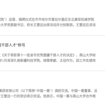
究院”）运营、揭牌仪式在齐齐哈尔市富拉尔基区东北重型机械学院
山大学党委副书记、校长王慧远出席活动并分别致辞。王慧远在讲话
与燕山大学学科优势高度契合，研究院将持续深化校地企协同创新，
干部人才”称号
发《关于表彰第十一批省市优秀援疆干部人才的决定》，燕山大学经
26年1月深深扎根新疆科技学院，倾情奉献、主动作为，因工作实绩突
次。该荣誉不仅是对宋娜个人舍小家为大家、真情援疆的高度褒奖，
集团有限公司（以下简称“中国一重”）调研交流。中国一重董事、总
对王慧远一行的到访表示欢迎。他表示，中国一重与燕山大学合作根
长、共奋斗，彼此结下了深厚的情谊。当前，中国一重正加快推进高