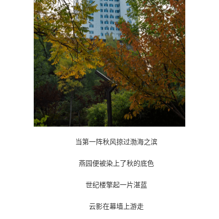
当第一阵秋风掠过渤海之滨
燕园便被染上了秋的底色
世纪楼擎起一片湛蓝
云影在幕墙上游走