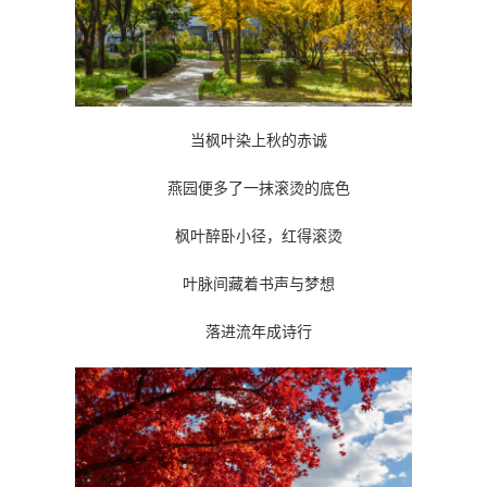
当枫叶染上秋的赤诚
燕园便多了一抹滚烫的底色
枫叶醉卧小径，红得滚烫
叶脉间藏着书声与梦想
落进流年成诗行