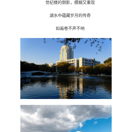
世纪楼的倒影，模糊又重现
湖水中蕴藏岁月的传奇
如画卷不声不响