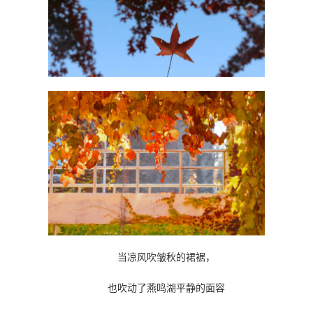
当凉风吹皱秋的裙裾，
也吹动了燕鸣湖平静的面容