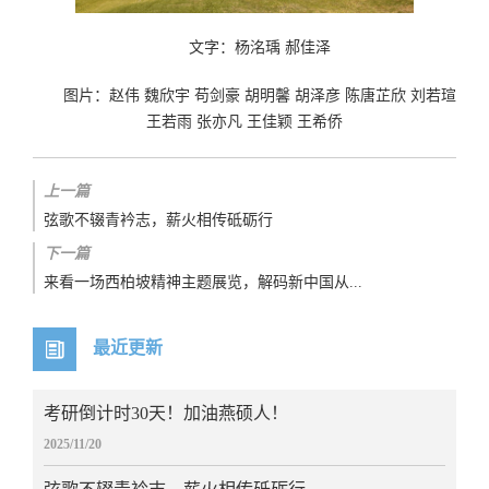
文字：杨洺瑀 郝佳泽
图片：赵伟 魏欣宇 苟剑豪 胡明馨 胡泽彦 陈唐芷欣 刘若瑄
王若雨 张亦凡 王佳颖 王希侨
上一篇
弦歌不辍青衿志，薪火相传砥砺行
下一篇
来看一场西柏坡精神主题展览，解码新中国从...
最近更新
考研倒计时30天！加油燕硕人！
2025/11/20