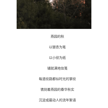
燕园的秋
以银杏为笔
以小径为纸
铺就满地信笺
每道纹路都似时光的掌纹
镌刻着燕园的春华秋实
沉淀成最动人的流年絮语