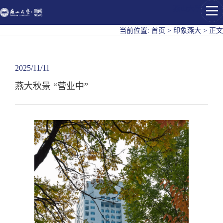
燕山大学
当前位置:
首页
>
印象燕大
>
正文
2025/11/11
燕大秋景 “营业中”