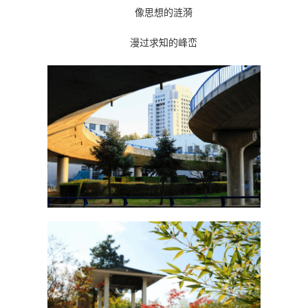
像思想的涟漪
漫过求知的峰峦