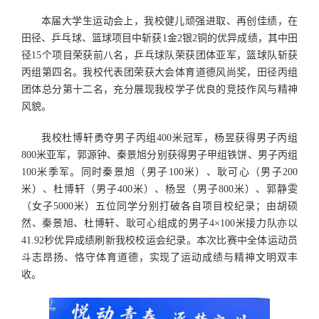
本届大学生运动会上，我校健儿顽强进取、再创佳绩，在
田径、乒乓球、篮球项目中斩获1金2银2铜的优异成绩，其中田
径15个项目荣获前八名，乒乓球队荣获团体亚军，篮球队斩获
丙组第四名。我校代表团荣获大会体育道德风尚奖，田径丙组
团体总分第十二名，充分展现我校学子优良的竞技作风与精神
风貌。
我校杜博轩勇夺男子丙组400米冠军，杨昱获得男子丙组
800米亚军，郭源钟、秦景旭分别获得男子甲组铁饼、男子丙组
100米季军。同时秦景旭（男子100米）、耿可心（男子200
米）、杜博轩（男子400米）、杨昱（男子800米）、郭静雯
（女子5000米）五位同学分别打破各自项目校纪录；由胡硕
然、秦景旭、杜博轩、耿可心组成的男子4×100米接力队亦以
41.92秒优异成绩刷新我校校运会纪录。本次比赛中全体运动员
斗志昂扬、恪守体育道德，实现了运动成绩与精神文明双丰
收。