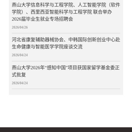
燕山大学信息科学与工程学院、人工智能学院（软件
学院）、西里西亚智能科学与工程学院 联合举办
2026届毕业生就业专场招聘会
2026/04/26
河北省康复辅助器械协会、中韩国际创新创业中心赴
生命健康与智能医学学院座谈交流
2026/04/24
燕山大学2026年“感知中国”项目获国家留学基金委正
式批复
2026/04/24