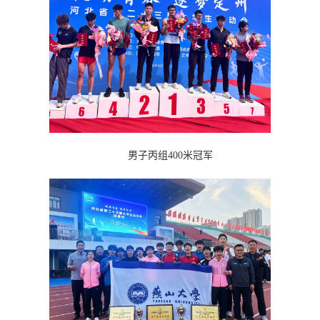
男子丙组400米冠军