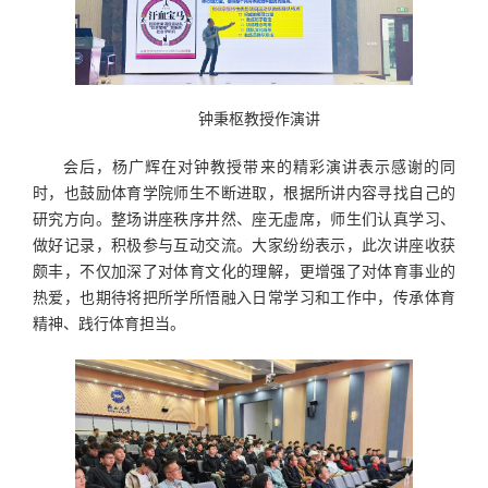
钟秉枢教授作演讲
会后，杨广辉在对钟教授带来的精彩演讲表示感谢的同
时，也鼓励体育学院师生不断进取，根据所讲内容寻找自己的
研究方向。整场讲座秩序井然、座无虚席，师生们认真学习、
做好记录，积极参与互动交流。大家纷纷表示，此次讲座收获
颇丰，不仅加深了对体育文化的理解，更增强了对体育事业的
热爱，也期待将把所学所悟融入日常学习和工作中，传承体育
精神、践行体育担当。