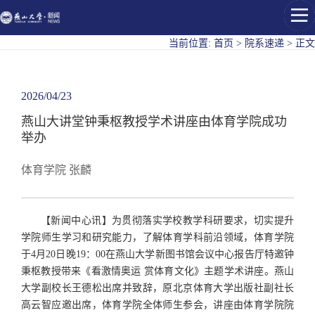
燕山大学
当前位置:
首页
>
院系速递
>
正文
2026/04/23
燕山大讲堂钟秉枢教授学术讲座由体育学院成功
举办
体育学院 张麟
【新闻中心讯】为贯彻落实学校教学科研要求，切实提升
学院师生学习和研究能力，了解体育学科前沿领域，体育学院
于4月20日晚19：00在燕山大学新图书馆会议中心报告厅特邀钟
秉枢教授带来《看激情奥运 赏体育文化》主题学术讲座。燕山
大学副校长王德松出席并致辞，原北京体育大学出版社副社长
高云智应邀出席，体育学院全体师生参会，讲座由体育学院院