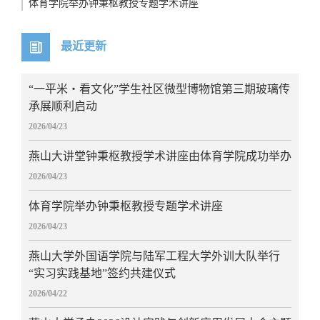
体育学院举办钟秉枢教授专题学术讲座
最近更新
“一平米・看文化”学生社区微型博物馆第三期玻璃传
承展顺利启动
2026/04/23
燕山大讲堂钟秉枢教授学术讲座由体育学院成功举办
2026/04/23
体育学院举办钟秉枢教授专题学术讲座
2026/04/23
燕山大学外国语学院与陆军工程大学外训大队举行
“实习实践基地”签约共建仪式
2026/04/22