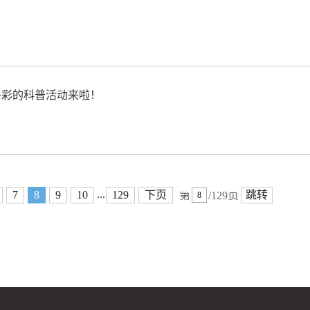
多彩的科普活动来啦！
...
7
8
9
10
129
下页
跳转
第
/129页