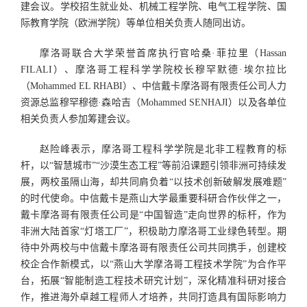
建会议。学校招生就业处、机械工程学院、电气工程学院、国
际教育学院（欧洲学院）等单位相关负责人随同出访。
摩洛哥联合大学荣誉首席执行官哈桑·菲拉里（Hassan
FILALI）、摩洛哥工程科学学院校长穆罕默德·埃尔拉比
（Mohammed EL RHABI）、中信戴卡摩洛哥有限责任公司人力
资源总监穆罕穆德·森哈吉（Mohammed SENHAJI）以及各单位
相关负责人参加筹建会议。
赵险峰表示，摩洛哥工程科学学院是北非工程教育的标
杆，以“智慧城市”“沙漠生态工程”等前沿课题引领非洲可持续发
展，两校虽隔山海，却共同肩负着“以技术创新破解发展难题”
的时代使命。中信戴卡是燕山大学最重要科研合作伙伴之一，
戴卡摩洛哥有限责任公司是“中国智造”走向世界的标杆，作为
非洲大陆首家“灯塔工厂”，积极助力摩洛哥工业绿色转型。期
待中外两校与中信戴卡摩洛哥有限责任公司共同携手，创建校
校企合作新模式，以“燕山大学摩洛哥工程技术学院”为合作平
台，拓展“智能制造工程技术研究计划”，深化精准科研对接合
作，推进海外卓越工程师人才培养，共同打造具有国际影响力