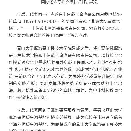
国际化人才培养项目合作启动会
会后，代表团一行应邀在中信戴卡摩洛哥公司总裁巴德尔·
拉莫迪（Badr LAHMOUDI）的陪同下参观了非洲大陆首家“灯
塔工厂”——中信戴卡摩洛哥有限责任公司，双方就实习实训、
校企双导师联合培养等工作进行了深入商讨。
燕山大学摩洛哥工程技术学院建成之后，将主要依托摩洛
哥工程技术学院和中信戴卡摩洛哥有限责任公司，以校校企合
作模式对应企业需求培养海外卓越工程师人才，打造“招生-培
养-实习-就业”全链条人才培养体系，形成“教学链-创新链-产业
链”三链融合的国际化育人范式，为境外办学质量提升提供可复
制的实践样板；同时发挥我校强势学科专业优势助力中企出
海，着力培养具备国际视野的卓越工程师，为中非科技教育合
作与交流注入新动能。
之后，代表团访问摩洛哥萨那教育集团，签署《燕山大学
摩洛哥优质生源基地》协议并授牌，成为我校在非洲设立的首
个海外优质生源基地，为即将成立的燕山大学摩洛哥工程技术