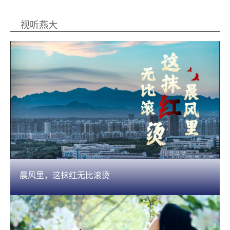
视听燕大
晨风里，这抹红无比滚烫