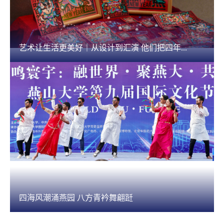
艺术让生活更美好｜从设计到汇演 他们把四年...
四海风潮涌燕园 八方青衿舞翩跹