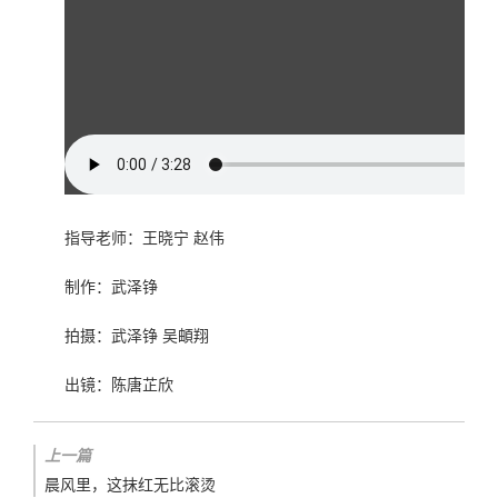
指导老师：王晓宁 赵伟
制作：武泽铮
拍摄：武泽铮 吴頔翔
出镜：陈唐芷欣
上一篇
晨风里，这抹红无比滚烫