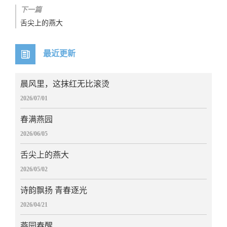
下一篇
舌尖上的燕大
最近更新
晨风里，这抹红无比滚烫
2026/07/01
春满燕园
2026/06/05
舌尖上的燕大
2026/05/02
诗韵飘扬 青春逐光
2026/04/21
燕园春醒