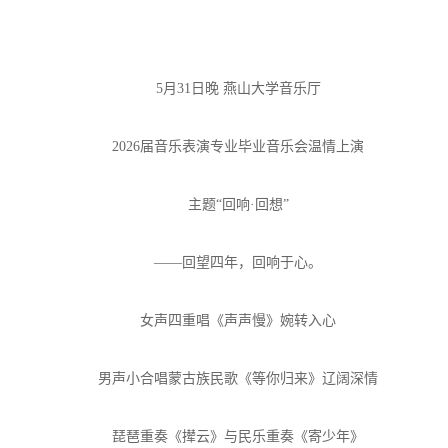
5月31日晚 燕山大学音乐厅
2026届音乐表演专业毕业音乐会温情上演
主题“回响·回想”
——回望四年，回响于心。
女声四重唱《声声慢》婉转入心
男声小合唱蒙古族民歌《等你归来》辽阔深情
琵琶重奏《撵云》与民乐重奏《寄少年》