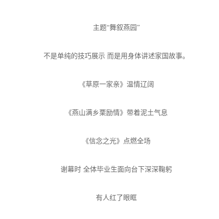
主题“舞叙燕园”
不是单纯的技巧展示 而是用身体讲述家国故事。
《草原一家亲》温情辽阔
《燕山满乡栗励情》带着泥土气息
《信念之光》点燃全场
谢幕时 全体毕业生面向台下深深鞠躬
有人红了眼眶