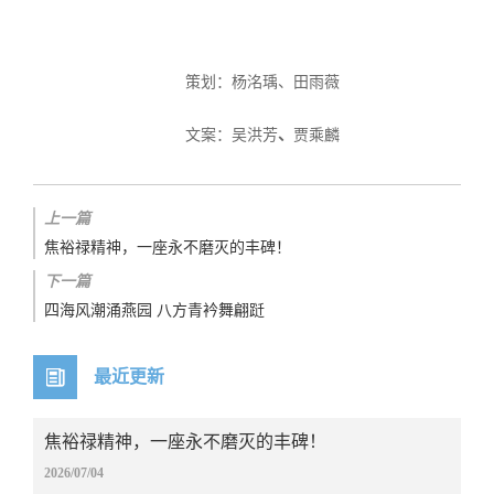
策划：杨洺瑀、田雨薇
文案：吴洪芳
、
贾乘麟
上一篇
焦裕禄精神，一座永不磨灭的丰碑！
下一篇
四海风潮涌燕园 八方青衿舞翩跹
最近更新
焦裕禄精神，一座永不磨灭的丰碑！
2026/07/04