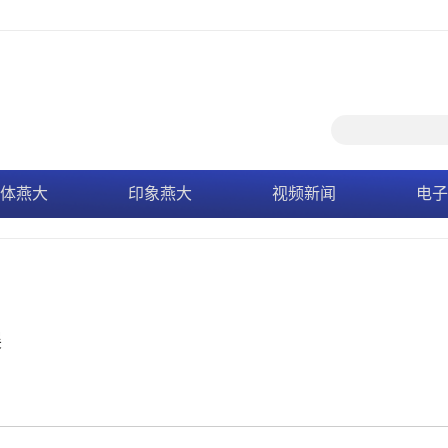
体燕大
印象燕大
视频新闻
电子
展