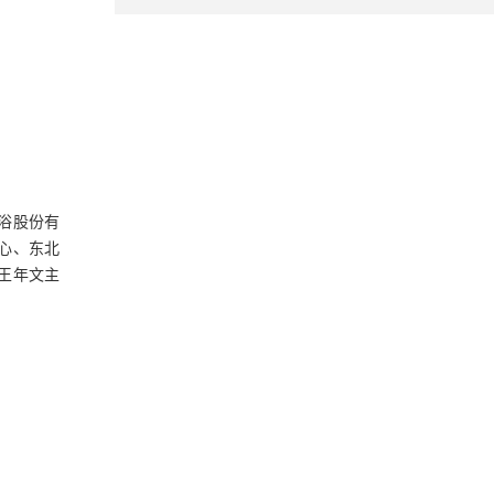
浴股份有
心、东北
王年文主