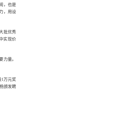
阅，也是
力，用设
大批优秀
中实现价
要力量。
1万元奖
杨颁发聘