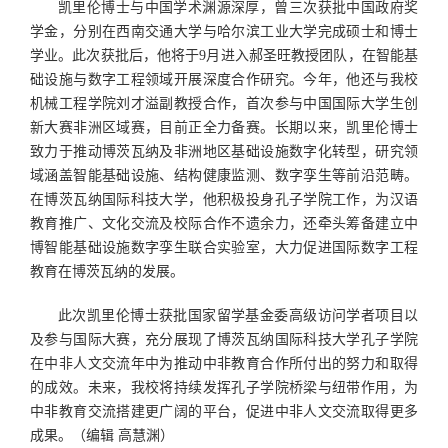
凯里伦博士与中国学术渊源深厚，曾三次获批中国政府奖
学金，分别在西南交通大学与哈尔滨工业大学完成硕士和博士
学业。此次获批后，他将于9月进入郝圣旺教授团队，在智能基
础设施与数字工程领域开展深度合作研究。今年，他还与我校
机械工程学院刘才溢副教授合作，首次参与中国国际大学生创
新大赛非洲区域赛，目前正全力备赛。长期以来，凯里伦博士
致力于推动博茨瓦纳及非洲地区基础设施数字化转型，研究领
域涵盖智能基础设施、结构健康监测、数字孪生等前沿范畴。
在博茨瓦纳国际科技大学，他积极投身孔子学院工作，为汉语
教育推广、文化交流及校际合作不遗余力，还牵头筹备建立中
博智能基础设施数字孪生联合实验室，大力促进国际数字工程
教育在博茨瓦纳的发展。
此次凯里伦博士获批国家留学基金委高级访问学者项目以
及参与国际大赛，充分展现了博茨瓦纳国际科技大学孔子学院
在中非人文交流年中为推动中非教育合作所付出的努力和取得
的成效。未来，我校将持续发挥孔子学院桥梁与纽带作用，为
中非教育交流搭建更广阔的平台，促进中非人文交流取得更多
成果。（编辑 高慧渊）