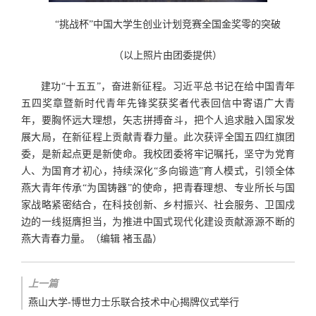
“挑战杯”中国大学生创业计划竞赛全国金奖零的突破
（以上照片由团委提供）
建功“十五五”，奋进新征程。习近平总书记在给中国青年
五四奖章暨新时代青年先锋奖获奖者代表回信中寄语广大青
年，要胸怀远大理想，矢志拼搏奋斗，把个人追求融入国家发
展大局，在新征程上贡献青春力量。此次获评全国五四红旗团
委，是新起点更是新使命。我校团委将牢记嘱托，坚守为党育
人、为国育才初心，持续深化“多向锻造”育人模式，引领全体
燕大青年传承“为国铸器”的使命，把青春理想、专业所长与国
家战略紧密结合，在科技创新、乡村振兴、社会服务、卫国戍
边的一线挺膺担当，为推进中国式现代化建设贡献源源不断的
燕大青春力量。（编辑 褚玉晶）
上一篇
燕山大学-博世力士乐联合技术中心揭牌仪式举行