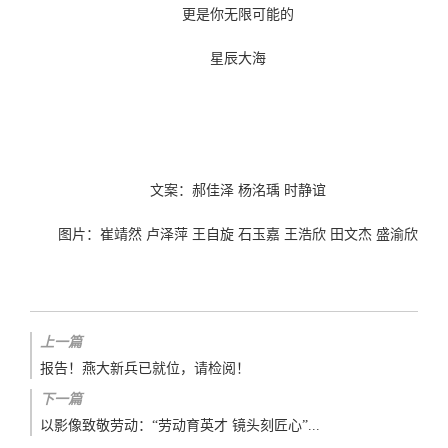
更是你无限可能的
星辰大海
文案：郝佳泽 杨洺瑀 时静谊
图片：崔靖然 卢泽萍 王自旋 石玉嘉 王浩欣 田文杰 盛渝欣
上一篇
报告！燕大新兵已就位，请检阅！
下一篇
以影像致敬劳动：“劳动育英才 镜头刻匠心”...