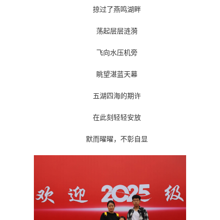
掠过了燕鸣湖畔
荡起层层涟漪
飞向水压机旁
眺望湛蓝天幕
五湖四海的期许
在此刻轻轻安放
默而曜曜，不彰自显