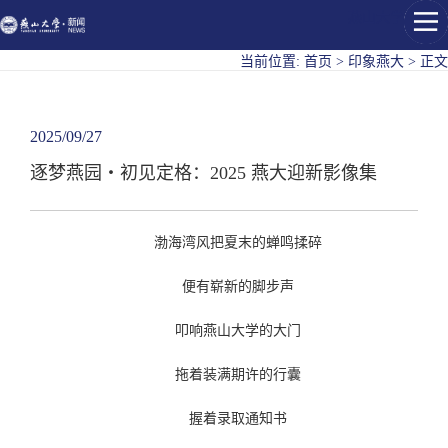
燕山大学
当前位置:
首页
>
印象燕大
>
正文
2025/09/27
逐梦燕园・初见定格：2025 燕大迎新影像集
渤海湾风把夏末的蝉鸣揉碎
便有崭新的脚步声
叩响燕山大学的大门
拖着装满期许的行囊
握着录取通知书