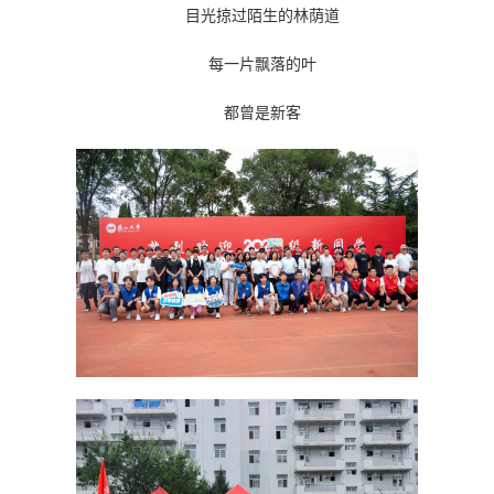
目光掠过陌生的林荫道
每一片飘落的叶
都曾是新客