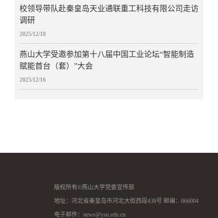
校领导带队赴秦皇岛天业通联重工科技有限公司走访
调研
2025/12/18
燕山大学受邀参加第十八届中国工业论坛“智能制造
赋能首台（套）”大会
2025/12/16
版权所有©燕山大学党委宣传部
地址：河北省秦皇岛市河北大街西段438号 邮编：066004
电子邮件：news@ysu.edu.cn